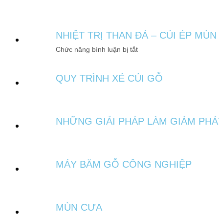
NHIỆT TRỊ THAN ĐÁ – CỦI ÉP MÙN
Chức năng bình luận bị tắt
QUY TRÌNH XẺ CỦI GỖ
NHỮNG GIẢI PHÁP LÀM GIẢM PHÁT
MÁY BĂM GỖ CÔNG NGHIỆP
MÙN CƯA