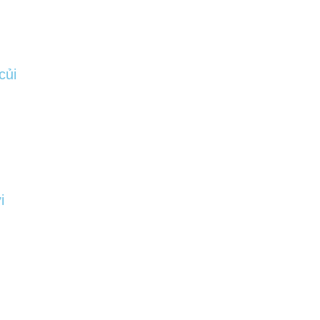
củi
i