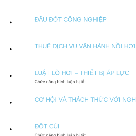
ĐẦU ĐỐT CÔNG NGHIỆP
THUÊ DỊCH VỤ VẬN HÀNH NỒI HƠI 
LUẬT LÒ HƠI – THIẾT BỊ ÁP LỰC
Chức năng bình luận bị tắt
CƠ HỘI VÀ THÁCH THỨC VỚI NGH
ĐỐT CỦI
Chức năng bình luận bị tắt