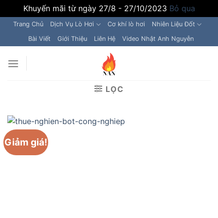
Khuyến mãi từ ngày 27/8 - 27/10/2023
Bỏ qua
Chuyển
Trang Chủ
Dịch Vụ Lò Hơi
Cơ khí lò hơi
Nhiên Liệu Đốt
đến
Bài Viết
Giới Thiệu
Liên Hệ
Video Nhật Anh Nguyễn
nội
dung
LỌC
Giảm giá!