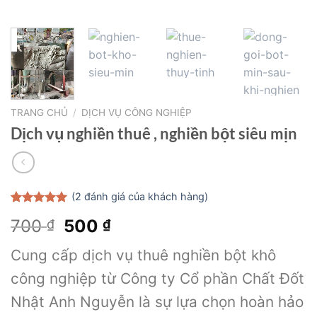
TRANG CHỦ
/
DỊCH VỤ CÔNG NGHIỆP
Dịch vụ nghiền thuê , nghiền bột siêu mịn
(
2
đánh giá của khách hàng)
5.00
2
trên 5
Giá
Giá
700
500
₫
₫
dựa trên
đánh giá
gốc
hiện
Cung cấp dịch vụ thuê nghiền bột khô
là:
tại
700 ₫.
là:
công nghiệp từ Công ty Cổ phần Chất Đốt
500 ₫.
Nhật Anh Nguyễn là sự lựa chọn hoàn hảo