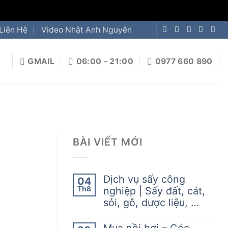
Liên Hệ
Video Nhật Anh Nguyễn
GMAIL
06:00 - 21:00
0977 660 890
BÀI VIẾT MỚI
Dịch vụ sấy công
04
Th8
nghiệp | Sấy đất, cát,
sỏi, gỗ, dược liệu, …
Mua nồi hơi – Góc