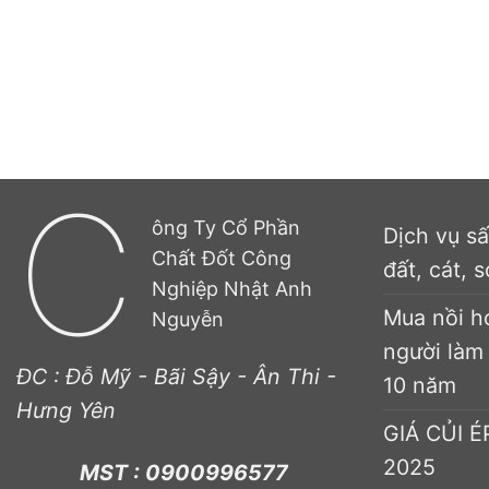
C
ông Ty Cổ Phần
Dịch vụ s
Chất Đốt Công
đất, cát, s
Nghiệp Nhật Anh
Mua nồi h
Nguyễn
người làm
ĐC : Đỗ Mỹ - Bãi Sậy - Ân Thi -
10 năm
Hưng Yên
GIÁ CỦI 
2025
MST : 0900996577