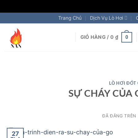
Chuyển
Trang Chủ
Dịch Vụ Lò Hơi
đến
nội
GIỎ HÀNG /
0
₫
0
dung
LÒ HƠI ĐỐT 
SỰ CHÁY CỦA 
ĐÃ ĐĂNG TRÊN
27