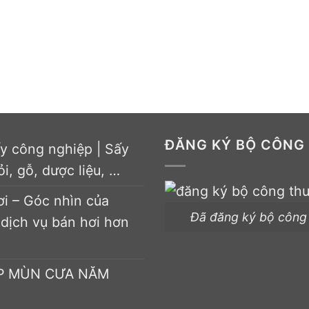
ĐĂNG KÝ BỘ CÔNG
ấy công nghiệp | Sấy
ỏi, gỗ, dược liệu, …
ơi – Góc nhìn của
Đã đăng ký bộ công
 dịch vụ bán hơi hơn
ÉP MÙN CƯA NĂM