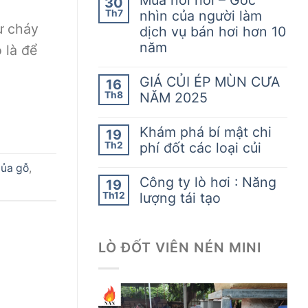
30
Th7
nhìn của người làm
ự cháy
dịch vụ bán hơi hơn 10
năm
 là để
GIÁ CỦI ÉP MÙN CƯA
16
Th8
NĂM 2025
Khám phá bí mật chi
19
Th2
phí đốt các loại củi
của gỗ
,
Công ty lò hơi : Năng
19
Th12
lượng tái tạo
LÒ ĐỐT VIÊN NÉN MINI