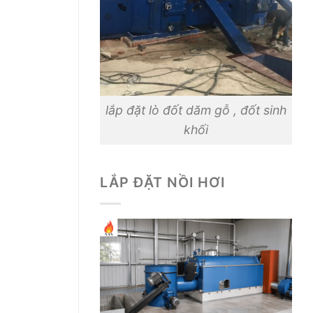
lắp đặt lò đốt dăm gỗ , đốt sinh
khối
LẮP ĐẶT NỒI HƠI