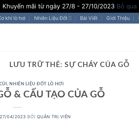
Khuyến mãi từ ngày 27/8 - 27/10/2023
Bỏ qua
Cơ khí lò hơi
Nhiên Liệu Đốt
Bài Viết
Giới Thiệu
LƯU TRỮ THẺ:
SỰ CHÁY CỦA GỖ
CỦI
,
NHIÊN LIỆU ĐỐT LÒ HƠI
GỖ & CẤU TẠO CỦA GỖ
27/04/2023
BỞI
QUẢN TRỊ VIÊN