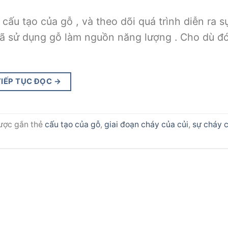
cấu tạo của gỗ , và theo dõi quá trình diễn ra s
ã sử dụng gỗ làm nguồn năng lượng . Cho dù đó
TIẾP TỤC ĐỌC
→
ược gắn thẻ
cấu tạo của gỗ
,
giai đoạn cháy của củi
,
sự cháy 