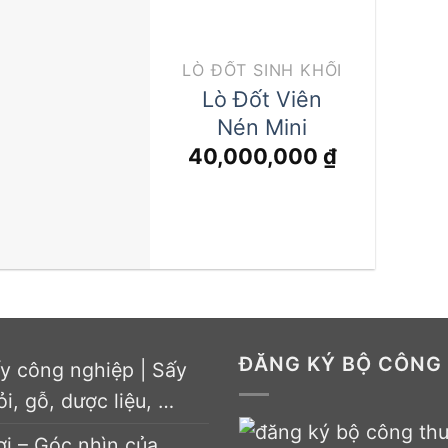
LÒ ĐỐT SINH KHỐI
Lò Đốt Viên
Nén Mini
40,000,000
₫
ĐĂNG KÝ BỘ CÔNG
ấy công nghiệp | Sấy
ỏi, gỗ, dược liệu, …
ơi – Góc nhìn của