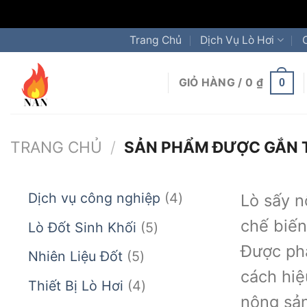
Chuyển
Trang Chủ
Dịch Vụ Lò Hơi
đến
nội
GIỎ HÀNG /
0
₫
0
dung
TRANG CHỦ
/
SẢN PHẨM ĐƯỢC GẮN T
4
Dịch vụ công nghiệp
4
Lò sấy n
sản
chế biến
5
Lò Đốt Sinh Khối
5
phẩm
sản
Được phá
5
Nhiên Liệu Đốt
5
phẩm
cách hiệ
sản
4
Thiết Bị Lò Hơi
4
phẩm
nông sản
sản