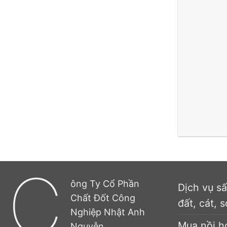
C
ông Ty Cổ Phần
Dịch vụ s
Chất Đốt Công
đất, cát, s
Nghiệp Nhật Anh
Mua nồi h
Nguyễn