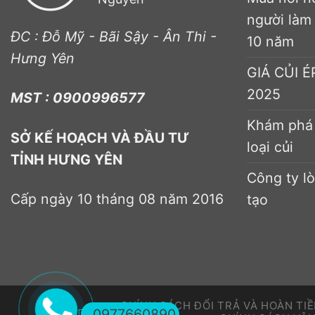
người làm
ĐC : Đỗ Mỹ - Bãi Sậy - Ân Thi -
10 năm
Hưng Yên
GIÁ CỦI 
2025
MST : 0900996577
Khám phá 
SỞ KẾ HOẠCH VÀ ĐẦU TƯ
loại củi
TỈNH HƯNG YÊN
Công ty lò
Cấp ngày 10 tháng 08 năm 2016
tạo
CHÍNH SÁCH ĐỔI TRẢ VÀ HOÀN TI
0977660890