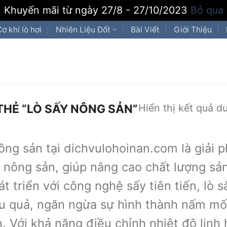
Khuyến mãi từ ngày 27/8 - 27/10/2023
Bỏ qua
Cơ khí lò hơi
Nhiên Liệu Đốt
Bài Viết
Giới Thiệu
Hiển thị kết quả d
HẺ “LÒ SẤY NÔNG SẢN”
ông sản tại dichvulohoinan.com là giải 
 nông sản, giúp nâng cao chất lượng sản
t triển với công nghệ sấy tiên tiến, lò
u quả, ngăn ngừa sự hình thành nấm mốc
. Với khả năng điều chỉnh nhiệt độ linh 