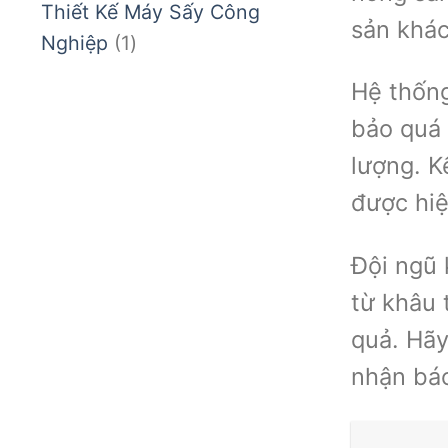
Thiết Kế Máy Sấy Công
sản khác
phẩm
1
Nghiệp
1
sản
Hệ thống
phẩm
bảo quá 
lượng. K
được hiệ
Đội ngũ 
từ khâu 
quả. Hãy
nhận báo