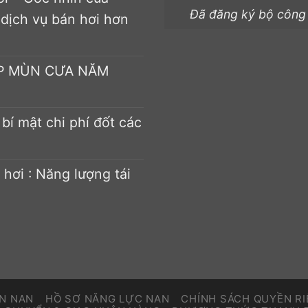
Đã đăng ký bộ công
 dịch vụ bán hơi hơn
ÉP MÙN CƯA NĂM
bí mật chi phí đốt các
 hơi : Năng lượng tái
ỀN NAN
HỒ SƠ NĂNG LỰC NAN
CHÍNH SÁCH QUYỀN R