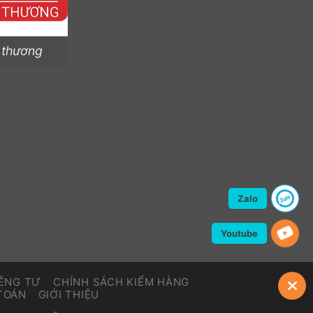
 thương
Zalo
Youtube
IÊNG TƯ
CHÍNH SÁCH KIỂM HÀNG
TOÁN
GIỚI THIỆU