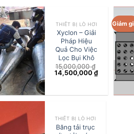
Giảm gi
THIẾT BỊ LÒ HƠI
Xyclon – Giải
Pháp Hiệu
Quả Cho Việc
Lọc Bụi Khô
15,000,000
₫
Giá
Giá
14,500,000
₫
gốc
hiện
là:
tại
15,000,000 ₫.
là:
14,500,000 
THIẾT BỊ LÒ HƠI
Băng tải trục