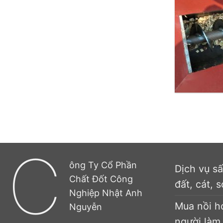
C
ông Ty Cổ Phần
Dịch vụ s
Chất Đốt Công
đất, cát, s
Nghiệp Nhật Anh
Mua nồi h
Nguyễn
người làm