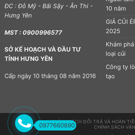
ĐC : Đỗ Mỹ - Bãi Sậy - Ân Thi -
10 năm
Hưng Yên
GIÁ CỦI 
2025
MST : 0900996577
Khám phá 
SỞ KẾ HOẠCH VÀ ĐẦU TƯ
loại củi
TỈNH HƯNG YÊN
Công ty lò
Cấp ngày 10 tháng 08 năm 2016
tạo
CHÍNH SÁCH ĐỔI TRẢ VÀ HOÀN TI
0977660890
CHÍNH SÁCH VẬ