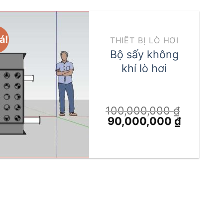
á!
THIẾT BỊ LÒ HƠI
Bộ sấy không
khí lò hơi
100,000,000
₫
Giá
Giá
90,000,000
₫
gốc
hiện
là:
tại
100,000,000 ₫.
là:
₫.
90,000,