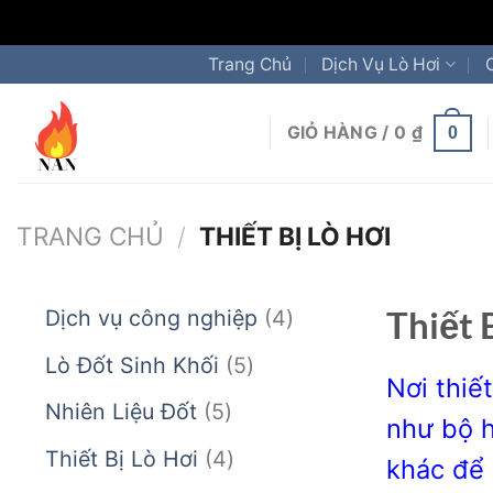
Chuyển
Trang Chủ
Dịch Vụ Lò Hơi
đến
nội
GIỎ HÀNG /
0
₫
0
dung
TRANG CHỦ
/
THIẾT BỊ LÒ HƠI
Thiết 
4
Dịch vụ công nghiệp
4
sản
5
Lò Đốt Sinh Khối
5
Nơi thiế
phẩm
sản
5
Nhiên Liệu Đốt
5
như bộ h
phẩm
sản
4
Thiết Bị Lò Hơi
4
khác để 
phẩm
sản