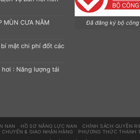
ÉP MÙN CƯA NĂM
Đã đăng ký bộ công
bí mật chi phí đốt các
 hơi : Năng lượng tái
ỀN NAN
HỒ SƠ NĂNG LỰC NAN
CHÍNH SÁCH QUYỀN R
N CHUYỂN & GIAO NHẬN HÀNG
PHƯƠNG THỨC THANH 