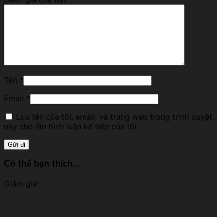
Tên
*
Email
*
Lưu tên của tôi, email, và trang web trong trình duyệt
này cho lần bình luận kế tiếp của tôi.
Có thể bạn thích…
Giảm giá!