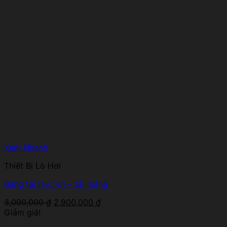
Xem Nhanh
Thiết Bị Lò Hơi
Băng tải trục vít – tải máng
Giá
Giá
3,000,000
₫
2,900,000
₫
gốc
hiện
Giảm giá!
là:
tại