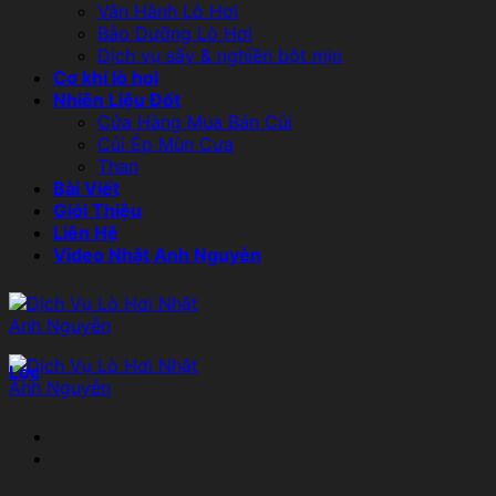
Vận Hành Lò Hơi
Bảo Dưỡng Lò Hơi
Dịch vụ sấy & nghiền bột mịn
Cơ khí lò hơi
Nhiên Liệu Đốt
Cửa Hàng Mua Bán Củi
Củi Ép Mùn Cưa
Than
Bài Viết
Giới Thiệu
Liên Hệ
Video Nhật Anh Nguyễn
Lọc