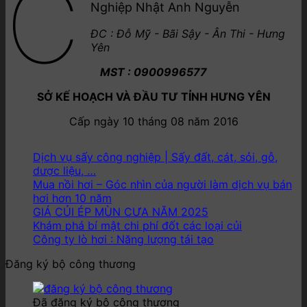
C
100,000,000 ₫.
Nghiệp Nhật Anh Nguyễn
là:
90,000,000 ₫.
ĐC : Đỗ Mỹ - Bãi Sậy - Ân Thi - Hưng
Yên
MST : 0900996577
SỞ KẾ HOẠCH VÀ ĐẦU TƯ TỈNH HƯNG YÊN
Cấp ngày 10 tháng 08 năm 2016
Dịch vụ sấy công nghiệp | Sấy đất, cát, sỏi, gỗ,
dược liệu, …
Mua nồi hơi – Góc nhìn của người làm dịch vụ bán
hơi hơn 10 năm
GIÁ CỦI ÉP MÙN CƯA NĂM 2025
Khám phá bí mật chi phí đốt các loại củi
Công ty lò hơi : Năng lượng tái tạo
Đăng ký bộ công thương
Đã đăng ký bộ công thương