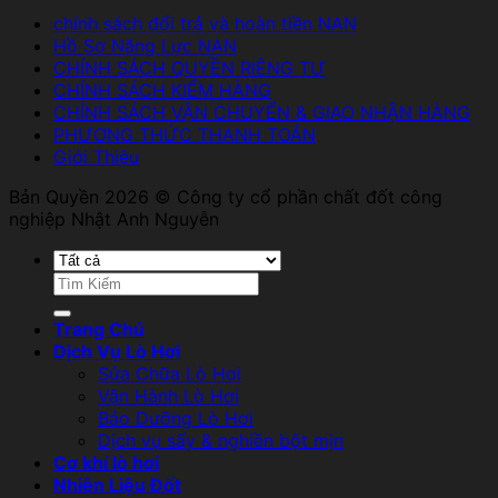
chính sách đổi trả và hoàn tiền NAN
Hồ Sơ Năng Lực NAN
CHÍNH SÁCH QUYỀN RIÊNG TƯ
CHÍNH SÁCH KIỂM HÀNG
CHÍNH SÁCH VẬN CHUYỂN & GIAO NHẬN HÀNG
PHƯƠNG THỨC THANH TOÁN
Giới Thiệu
Bản Quyền 2026 © Công ty cổ phần chất đốt công
nghiệp Nhật Anh Nguyễn
Tìm
kiếm:
Trang Chủ
Dịch Vụ Lò Hơi
Sửa Chữa Lò Hơi
Vận Hành Lò Hơi
Bảo Dưỡng Lò Hơi
Dịch vụ sấy & nghiền bột mịn
Cơ khí lò hơi
Nhiên Liệu Đốt