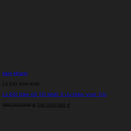
Xem Nhanh
Lò Đốt Sinh Khối
Lò Đốt Dăm Gỗ Tốt Nhất: 5 Ưu Điểm Vượt Trội
Giá
Giá
350,000,000
₫
345,000,000
₫
gốc
hiện
là:
tại
350,000,000 ₫.
là:
345,000,000 ₫.