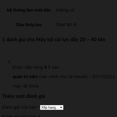
hệ thống làm mát dầu
không có
Dầu thủy lực
Shell 80 lít
1 đánh giá cho
Máy bổ củi lực đẩy 20 – 40 tấn
Được xếp hạng
5
5 sao
quản trị viên
(xác minh chủ tài khoản)
–
07/11/2023
máy rất khỏe
Thêm một đánh giá
Đánh giá của bạn
*
Đánh giá của bạn
*