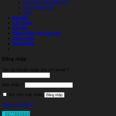
Cửa Hàng Mua Bán Củi
Củi Ép Mùn Cưa
Than
Bài Viết
Giới Thiệu
Liên Hệ
Video Nhật Anh Nguyễn
Đăng nhập
Newsletter
Đăng nhập
Tên tài khoản hoặc địa chỉ email
*
Mật khẩu
*
Ghi nhớ mật khẩu
Đăng nhập
Quên mật khẩu?
0977660890